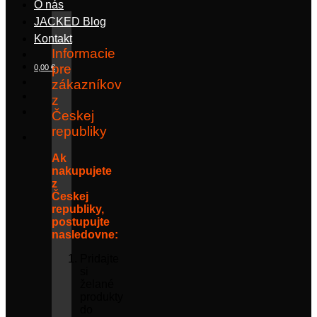
O nás
JACKED Blog
Kontakt
Informacie
pre
0,00
€
zákazníkov
z
Českej
republiky
Ak
nakupujete
z
Českej
republiky,
postupujte
nasledovne:
Pridajte
si
želané
produkty
do