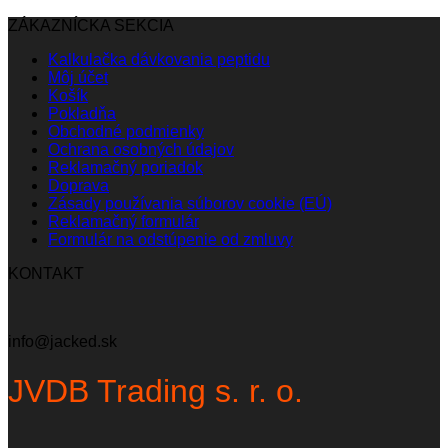
ZÁKAZNÍCKA SEKCIA
Kalkulačka dávkovania peptidu
Môj účet
Košík
Pokladňa
Obchodné podmienky
Ochrana osobných údajov
Reklamačný poriadok
Doprava
Zásady používania súborov cookie (EÚ)
Reklamačný formulár
Formulár na odstúpenie od zmluvy
KONTAKT
info@jacked.sk
JVDB Trading s. r. o.