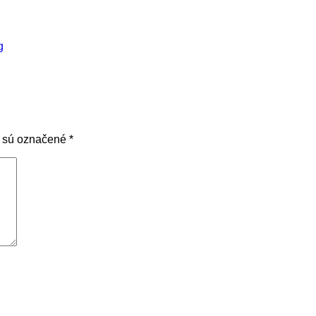
g
a sú označené
*