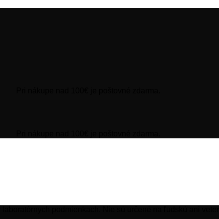
Pri nákupe nad 100€ je poštovné zdarma.
Pri nákupe nad 100€ je poštovné zdarma.
 laboratórnych podmienkach. Nie sú určené na ľudskú ani veter