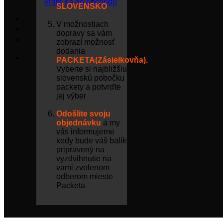
Vrátiť sa do obchodu
SLOVENSKO
V možnostiach
dopravy sa vám
zobrazí možnosť
dodania
PACKETA(Zásielkovňa).
Vyberte si najbližšiu
slovenskú pobočku
packety a potvrďte
jej výber
Odošlite svoju
objednávku
a my
vás informujeme
kedy bude váš balík
pripravený na
vyzdvihnutie na
vami zvolenom
odberom mieste
Packeta