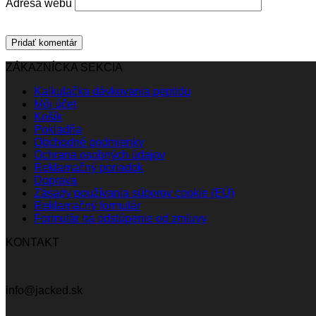
Adresa webu
ZÁKAZNÍCKA SEKCIA
Kalkulačka dávkovania peptidu
Môj účet
Košík
Pokladňa
Obchodné podmienky
Ochrana osobných údajov
Reklamačný poriadok
Doprava
Zásady používania súborov cookie (EÚ)
Reklamačný formulár
Formulár na odstúpenie od zmluvy
KONTAKT
info@jacked.sk