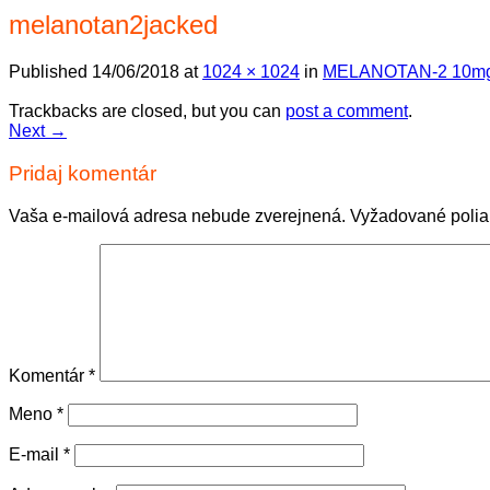
melanotan2jacked
Published
14/06/2018
at
1024 × 1024
in
MELANOTAN-2 10m
Trackbacks are closed, but you can
post a comment
.
Next
→
Pridaj komentár
Vaša e-mailová adresa nebude zverejnená.
Vyžadované poli
Komentár
*
Meno
*
E-mail
*