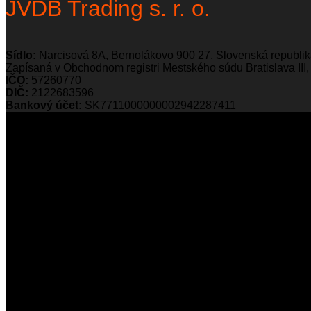
JVDB Trading s. r. o.
Sídlo:
Narcisová 8A, Bernolákovo 900 27, Slovenská republi
Zapísaná v Obchodnom registri Mestského súdu Bratislava III, 
IČO:
57260770
DIČ:
2122683596
Bankový účet:
SK7711000000002942287411