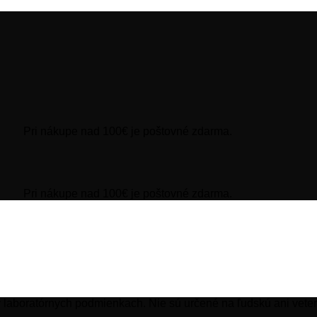
Pri nákupe nad 100€ je poštovné zdarma.
Pri nákupe nad 100€ je poštovné zdarma.
 laboratórnych podmienkach. Nie sú určené na ľudskú ani veter