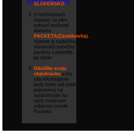
Vrátiť sa do obchodu
SLOVENSKO
V možnostiach
dopravy sa vám
zobrazí možnosť
dodania
PACKETA(Zásielkovňa).
Vyberte si najbližšiu
slovenskú pobočku
packety a potvrďte
jej výber
Odošlite svoju
objednávku
a my
vás informujeme
kedy bude váš balík
pripravený na
vyzdvihnutie na
vami zvolenom
odberom mieste
Packeta