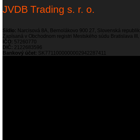
JVDB Trading s. r. o.
Sídlo:
Narcisová 8A, Bernolákovo 900 27, Slovenská republi
Zapísaná v Obchodnom registri Mestského súdu Bratislava III, 
IČO:
57260770
DIČ:
2122683596
Bankový účet:
SK7711000000002942287411