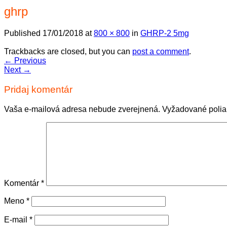
ghrp
Published
17/01/2018
at
800 × 800
in
GHRP-2 5mg
Trackbacks are closed, but you can
post a comment
.
←
Previous
Next
→
Pridaj komentár
Vaša e-mailová adresa nebude zverejnená.
Vyžadované poli
Komentár
*
Meno
*
E-mail
*