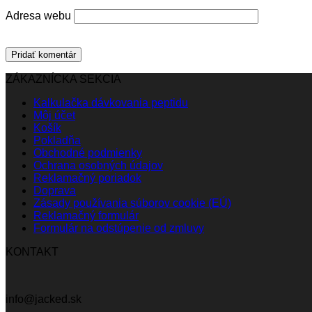
Adresa webu
ZÁKAZNÍCKA SEKCIA
Kalkulačka dávkovania peptidu
Môj účet
Košík
Pokladňa
Obchodné podmienky
Ochrana osobných údajov
Reklamačný poriadok
Doprava
Zásady používania súborov cookie (EÚ)
Reklamačný formulár
Formulár na odstúpenie od zmluvy
KONTAKT
info@jacked.sk