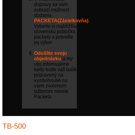
dopravy sa vám
zobrazí možnosť
dodania
PACKETA(Zásielkovňa).
Vyberte si najbližšiu
slovenskú pobočku
packety a potvrďte
jej výber
Odošlite svoju
objednávku
a my
vás informujeme
kedy bude váš balík
pripravený na
vyzdvihnutie na
vami zvolenom
odberom mieste
Packeta
TB-500