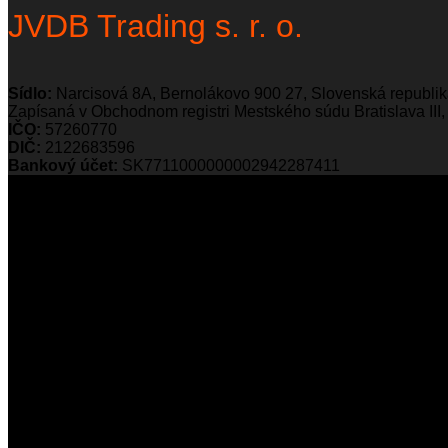
JVDB Trading s. r. o.
Sídlo:
Narcisová 8A, Bernolákovo 900 27, Slovenská republi
Zapísaná v Obchodnom registri Mestského súdu Bratislava III, 
IČO:
57260770
DIČ:
2122683596
Bankový účet:
SK7711000000002942287411