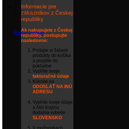
Informacie pre
zákazníkov z Českej
republiky
Ak nakupujete z Českej
Return to shop
republiky, postupujte
nasledovne:
Pridajte si želané
produkty do košíka
a prejdite do
pokladne
Vyplňte svoje
fakturačné údaje
Kliknite na
ODOSLAŤ NA INÚ
ADRESU
Vyplnte svoje údaje
a Ako krajinu
dodania vyberte
SLOVENSKO
V možnostiach