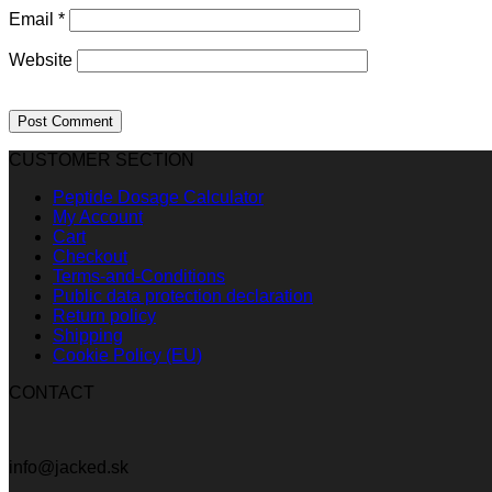
Email
*
Website
CUSTOMER SECTION
Peptide Dosage Calculator
My Account
Cart
Checkout
Terms-and-Conditions
Public data protection declaration
Return policy
Shipping
Cookie Policy (EU)
CONTACT
info@jacked.sk