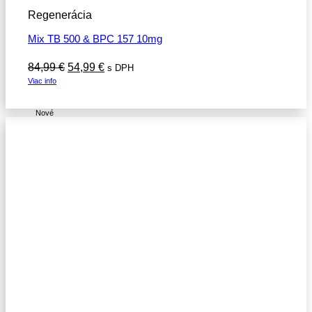
Regenerácia
Mix TB 500 & BPC 157 10mg
Pôvodná
Aktuálna
84,99
€
54,99
€
s DPH
cena
cena
Viac info
bola:
je:
84,99 €.
54,99 €.
Nové