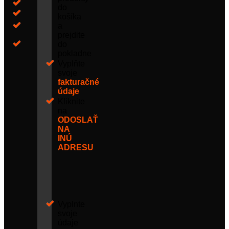
do
košíka
a
prejdite
do
pokladne
Vyplňte
svoje
fakturačné
údaje
Kliknite
na
ODOSLAŤ
NA
INÚ
ADRESU
Vyplnte
svoje
údaje