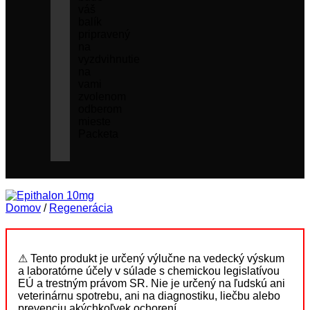
váš
balík
pripravený
na
vyzdvihnutie
na
vami
zvolenom
odberom
mieste
Packeta
Domov
/
Regenerácia
⚠ Tento produkt je určený výlučne na vedecký výskum
a laboratórne účely v súlade s chemickou legislatívou
EÚ a trestným právom SR. Nie je určený na ľudskú ani
veterinárnu spotrebu, ani na diagnostiku, liečbu alebo
prevenciu akýchkoľvek ochorení.