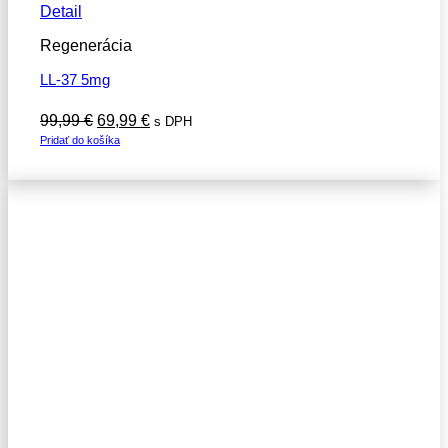
Detail
Regenerácia
LL-37 5mg
Pôvodná
Aktuálna
99,99
€
69,99
€
s DPH
cena
cena
Pridať do košíka
bola:
je:
99,99 €.
69,99 €.