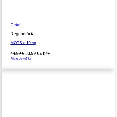
Detail
Regenerácia
MOTS-c 10mg
Pôvodná
Aktuálna
44,99
€
33,99
€
s DPH
cena
cena
Pridať do košíka
bola:
je:
44,99 €.
33,99 €.