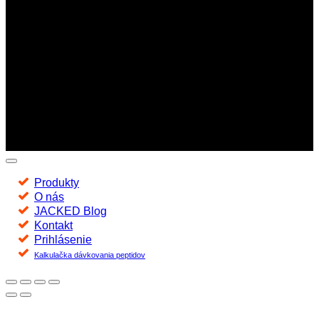
Copyright 2026 ©
Jacked -
Peptidy najvyššej kvality. Na trhu
od roku 2016
Produkty
O nás
JACKED Blog
Kontakt
Prihlásenie
Kalkulačka dávkovania peptidov