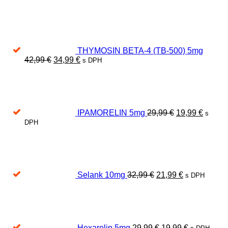
THYMOSIN BETA-4 (TB-500) 5mg
Pôvodná
Aktuálna
42,99
€
34,99
€
s DPH
cena
cena
Pôvodná
Aktuál
bola:
je:
cena
cena
42,99 €.
34,99 €.
bola:
je:
29,99 €.
19,99 €
IPAMORELIN 5mg
29,99
€
19,99
€
s
DPH
Pôvodná
Aktuálna
cena
cena
bola:
je:
32,99 €.
21,99 €.
Selank 10mg
32,99
€
21,99
€
s DPH
Pôvodná
Aktuálna
cena
cena
bola:
je:
29,99 €.
19,99 €.
Hexarelin 5mg
29,99
€
19,99
€