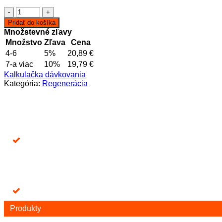
množstvo
Epithalon
Pridať do košíka
10mg
Množstevné zľavy
Množstvo
Zľava
Cena
4-6
5%
20,89
€
7-a viac
10%
19,79
€
Kalkulačka dávkovania
Kategória:
Regenerácia
Produkty