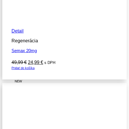
Detail
Regenerácia
Semax 20mg
Pôvodná
Aktuálna
49,99
€
24,99
€
s DPH
cena
cena
Pridať do košíka
bola:
je:
49,99 €.
24,99 €.
NEW