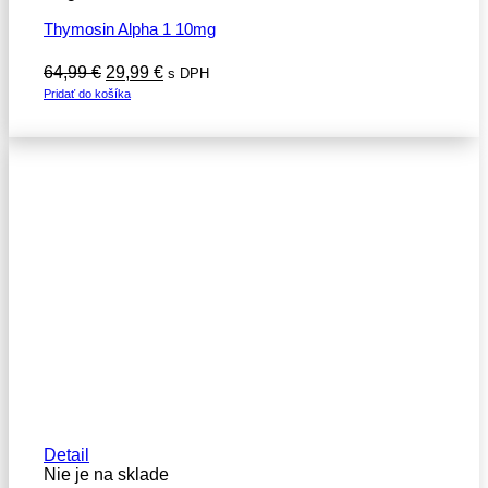
Thymosin Alpha 1 10mg
Pôvodná
Aktuálna
64,99
€
29,99
€
s DPH
cena
cena
Pridať do košíka
bola:
je:
64,99 €.
29,99 €.
Detail
Nie je na sklade