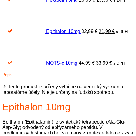
s DPH
Pôvodná
Aktuálna
cena
cena
bola:
je:
32,99 €.
21,99 €.
Epithalon 10mg
32,99
€
21,99
€
s DPH
Pôvodná
Aktuálna
cena
cena
bola:
je:
44,99 €.
33,99 €.
MOTS-c 10mg
44,99
€
33,99
€
s DPH
Popis
⚠ Tento produkt je určený výlučne na vedecký výskum a
laboratórne účely. Nie je určený na ľudskú spotrebu.
Epithalon 10mg
Epithalon (Epithalamin) je syntetický tetrapeptid (Ala-Glu-
Asp-Gly) odvodený od epifyzárneho peptidu. V
predklinických štúdiách bol skúmaný v kontexte telomerázy a