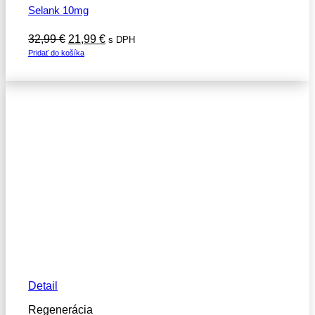
Selank 10mg
Pôvodná
Aktuálna
32,99
€
21,99
€
s DPH
cena
cena
Pridať do košíka
bola:
je:
32,99 €.
21,99 €.
Detail
Regenerácia