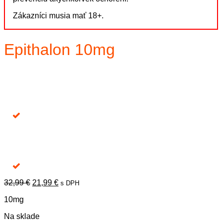
Zákazníci musia mať 18+.
Epithalon 10mg
Pôvodná
Aktuálna
32,99
€
21,99
€
s DPH
cena
cena
10mg
bola:
je:
32,99 €.
21,99 €.
Na sklade