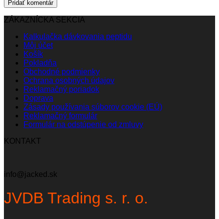
ZÁKAZNÍCKA SEKCIA
Kalkulačka dávkovania peptidu
Môj účet
Košík
Pokladňa
Obchodné podmienky
Ochrana osobných údajov
Reklamačný poriadok
Doprava
Zásady používania súborov cookie (EÚ)
Reklamačný formulár
Formulár na odstúpenie od zmluvy
KONTAKT
info@jacked.sk
JVDB Trading s. r. o.