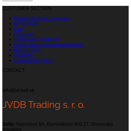
CUSTOMER SECTION
Peptide Dosage Calculator
My Account
Cart
Checkout
Terms-and-Conditions
Public data protection declaration
Return policy
Shipping
Cookie Policy (EU)
CONTACT
info@jacked.sk
JVDB Trading s. r. o.
Sídlo:
Narcisová 8A, Bernolákovo 900 27, Slovenská
republika