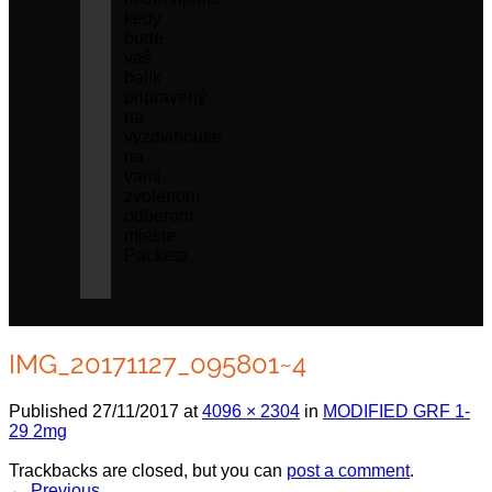
kedy
bude
váš
balík
pripravený
na
vyzdvihnutie
na
vami
zvolenom
odberom
mieste
Packeta
IMG_20171127_095801~4
Published
27/11/2017
at
4096 × 2304
in
MODIFIED GRF 1-
29 2mg
Trackbacks are closed, but you can
post a comment
.
←
Previous