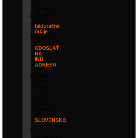
do
pokladne
Vyplňte
svoje
fakturačné
údaje
Kliknite
na
ODOSLAŤ
NA
INÚ
ADRESU
Vyplnte
svoje
údaje
a
Ako
krajinu
dodania
vyberte
SLOVENSKO
V
možnostiach