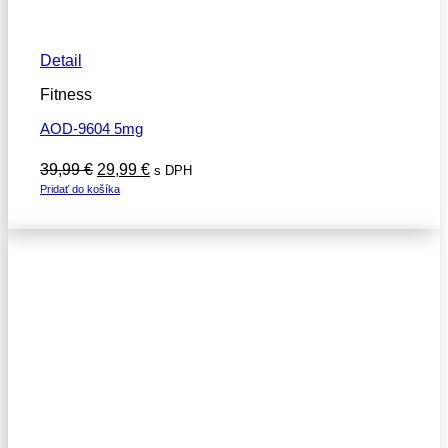
Detail
Fitness
AOD-9604 5mg
Pôvodná
Aktuálna
39,99
€
29,99
€
s DPH
cena
cena
Pridať do košíka
bola:
je:
39,99 €.
29,99 €.