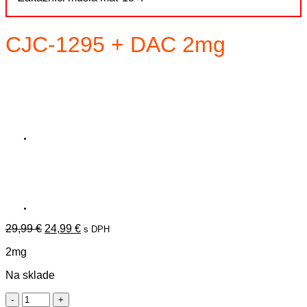
CJC-1295 + DAC 2mg
Pôvodná
Aktuálna
29,99
€
24,99
€
s DPH
cena
cena
2mg
bola:
je:
29,99 €.
24,99 €.
Na sklade
množstvo