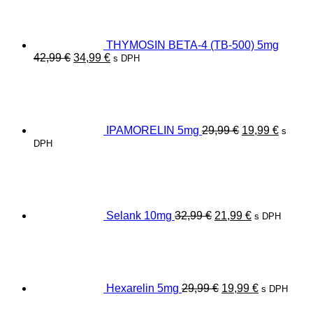
THYMOSIN BETA-4 (TB-500) 5mg
Pôvodná
Aktuálna
42,99
€
34,99
€
s DPH
cena
cena
Pôvodná
Aktuál
bola:
je:
cena
cena
42,99 €.
34,99 €.
bola:
je:
29,99 €.
19,99 €
IPAMORELIN 5mg
29,99
€
19,99
€
s
DPH
Pôvodná
Aktuálna
cena
cena
bola:
je:
32,99 €.
21,99 €.
Selank 10mg
32,99
€
21,99
€
s DPH
Pôvodná
Aktuálna
cena
cena
bola:
je:
29,99 €.
19,99 €.
Hexarelin 5mg
29,99
€
19,99
€
s DPH
Pôvodná
Aktuálna
cena
cena