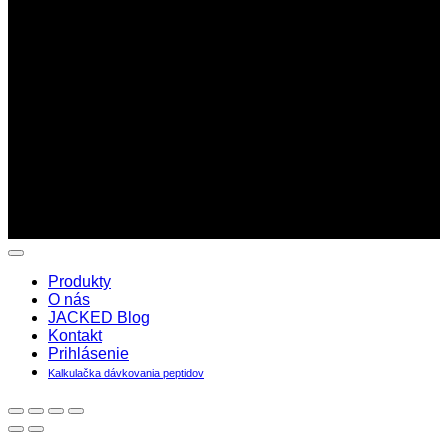
Copyright 2026 ©
Jacked -
Peptidy najvyššej kvality. Na trhu
od roku 2016
Produkty
O nás
JACKED Blog
Kontakt
Prihlásenie
Kalkulačka dávkovania peptidov