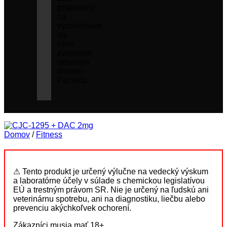
pripravený
na
vyzdvihnutie
na
vami
zvolenom
odberom
mieste
Packeta
Domov
/
Fitness
⚠ Tento produkt je určený výlučne na vedecký výskum
a laboratórne účely v súlade s chemickou legislatívou
EÚ a trestným právom SR. Nie je určený na ľudskú ani
veterinárnu spotrebu, ani na diagnostiku, liečbu alebo
prevenciu akýchkoľvek ochorení.
Zákazníci musia mať 18+.