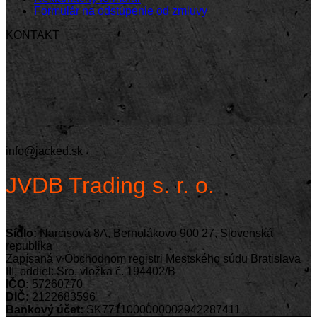
Formulár na odstúpenie od zmluvy
KONTAKT
info@jacked.sk
JVDB Trading s. r. o.
Sídlo:
Narcisová 8A, Bernolákovo 900 27, Slovenská
republika
Zapísaná v Obchodnom registri Mestského súdu Bratislava
III, oddiel: Sro, vložka č. 194402/B
IČO:
57260770
DIČ:
2122683596
Bankový účet:
SK7711000000002942287411