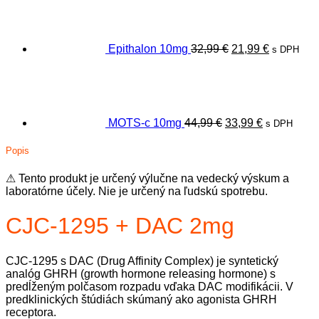
bola:
je:
32,99 €.
21,99 €.
Epithalon 10mg
32,99
€
21,99
€
s DPH
Pôvodná
Aktuálna
cena
cena
bola:
je:
44,99 €.
33,99 €.
MOTS-c 10mg
44,99
€
33,99
€
s DPH
Popis
⚠ Tento produkt je určený výlučne na vedecký výskum a
laboratórne účely. Nie je určený na ľudskú spotrebu.
CJC-1295 + DAC 2mg
CJC-1295 s DAC (Drug Affinity Complex) je syntetický
analóg GHRH (growth hormone releasing hormone) s
predĺženým polčasom rozpadu vďaka DAC modifikácii. V
predklinických štúdiách skúmaný ako agonista GHRH
receptora.