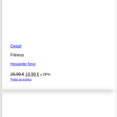
Detail
Fitness
Hexarelin 5mg
Pôvodná
Aktuálna
29,99
€
19,99
€
s DPH
cena
cena
Pridať do košíka
bola:
je:
29,99 €.
19,99 €.