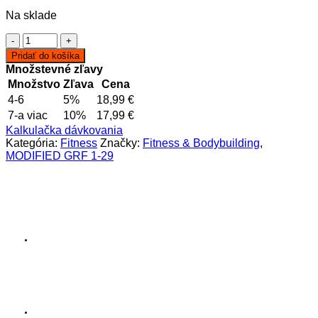
Na sklade
množstvo
MODIFIED
Pridať do košíka
GRF
Množstevné zľavy
1-
Množstvo
Zľava
Cena
29
4-6
5%
18,99
€
2mg
7-a viac
10%
17,99
€
Kalkulačka dávkovania
Kategória:
Fitness
Značky:
Fitness & Bodybuilding
,
MODIFIED GRF 1-29