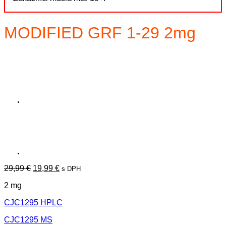
MODIFIED GRF 1-29 2mg
Pôvodná
Aktuálna
29,99
€
19,99
€
s DPH
cena
cena
2 mg
bola:
je:
29,99 €.
19,99 €.
CJC1295 HPLC
CJC1295 MS