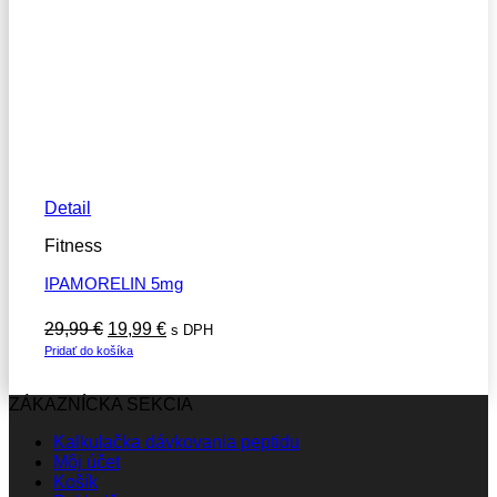
Detail
Fitness
IPAMORELIN 5mg
Pôvodná
Aktuálna
29,99
€
19,99
€
s DPH
cena
cena
Pridať do košíka
bola:
je:
29,99 €.
19,99 €.
ZÁKAZNÍCKA SEKCIA
Kalkulačka dávkovania peptidu
Môj účet
Košík