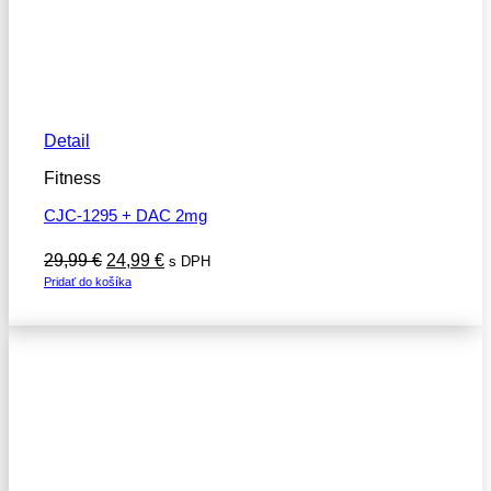
Detail
Fitness
CJC-1295 + DAC 2mg
Pôvodná
Aktuálna
29,99
€
24,99
€
s DPH
cena
cena
Pridať do košíka
bola:
je:
29,99 €.
24,99 €.