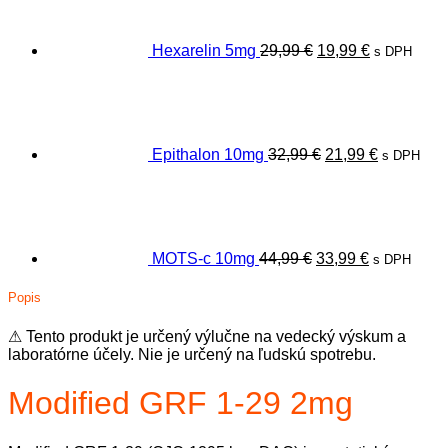
29,99 €.
19,99 €.
Hexarelin 5mg
29,99
€
19,99
€
s DPH
Pôvodná
Aktuálna
cena
cena
bola:
je:
32,99 €.
21,99 €.
Epithalon 10mg
32,99
€
21,99
€
s DPH
Pôvodná
Aktuálna
cena
cena
bola:
je:
44,99 €.
33,99 €.
MOTS-c 10mg
44,99
€
33,99
€
s DPH
Popis
⚠ Tento produkt je určený výlučne na vedecký výskum a
laboratórne účely. Nie je určený na ľudskú spotrebu.
Modified GRF 1-29 2mg