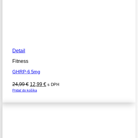
Detail
Fitness
GHRP-6 5mg
Pôvodná
Aktuálna
24,99
€
12,99
€
s DPH
cena
cena
Pridať do košíka
bola:
je:
24,99 €.
12,99 €.