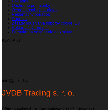
Pokladňa
Obchodné podmienky
Ochrana osobných údajov
Reklamačný poriadok
Doprava
Zásady používania súborov cookie (EÚ)
Reklamačný formulár
Formulár na odstúpenie od zmluvy
KONTAKT
info@jacked.sk
JVDB Trading s. r. o.
Sídlo:
Narcisová 8A, Bernolákovo 900 27, Slovenská