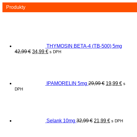
Produkty
THYMOSIN BETA-4 (TB-500) 5mg
Pôvodná
Aktuálna
42,99
€
34,99
€
s DPH
cena
cena
Pôvodná
Aktuál
bola:
je:
cena
cena
42,99 €.
34,99 €.
bola:
je:
29,99 €.
19,99 €
IPAMORELIN 5mg
29,99
€
19,99
€
s
DPH
Pôvodná
Aktuálna
cena
cena
bola:
je:
32,99 €.
21,99 €.
Selank 10mg
32,99
€
21,99
€
s DPH
Pôvodná
Aktuálna
cena
cena
bola:
je: