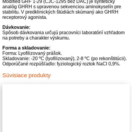
Modified GRF 1-29 (CJC-1295 bez DAC) je syntetický
analóg GHRH s upravenou sekvenciou aminokyselín pre
stabilitu. V predklinických štúdiách skúmaný ako GHRH
receptorový agonista.
Dávkovanie:
Spôsob dávkovania určujú pracovníci laboratórií vzhľadom
na potreby a charakter výskumu.
Forma a skladovanie:
Forma: Lyofilizovaný prášok.
Skladovanie: -20 ºC (lyofilizovaný), 2-8 ºC (po rekonštitúcii).
Odporúčané rozpúšťadlo: fyziologický roztok NaCl 0,9%.
Súvisiace produkty