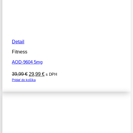
Detail
Fitness
AOD-9604 5mg
Pôvodná
Aktuálna
39,99
€
29,99
€
s DPH
cena
cena
Pridať do košíka
bola:
je:
39,99 €.
29,99 €.