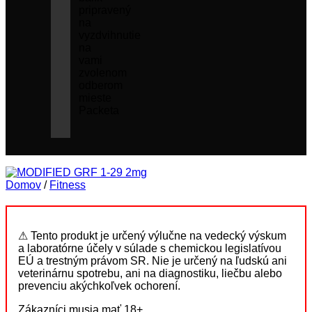
pripravený
na
vyzdvihnutie
na
vami
zvolenom
odberom
mieste
Packeta
Domov
/
Fitness
⚠ Tento produkt je určený výlučne na vedecký výskum
a laboratórne účely v súlade s chemickou legislatívou
EÚ a trestným právom SR. Nie je určený na ľudskú ani
veterinárnu spotrebu, ani na diagnostiku, liečbu alebo
prevenciu akýchkoľvek ochorení.
Zákazníci musia mať 18+.