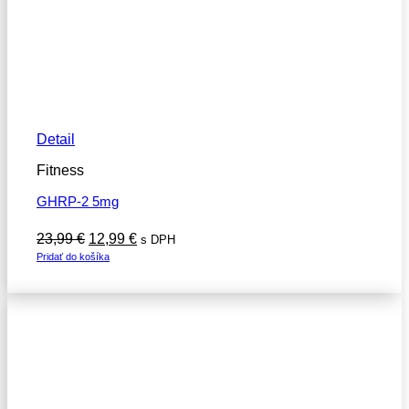
Detail
Fitness
GHRP-2 5mg
Pôvodná
Aktuálna
23,99
€
12,99
€
s DPH
cena
cena
Pridať do košíka
bola:
je:
23,99 €.
12,99 €.