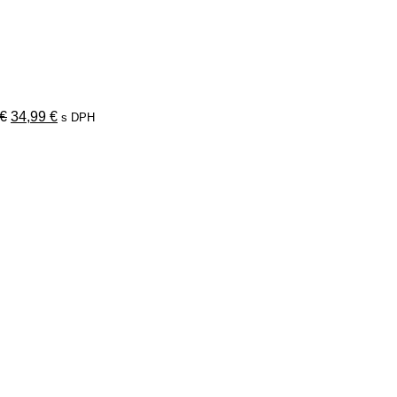
Pôvodná
Aktuálna
cena
cena
bola:
je:
42,99 €.
34,99 €.
€
34,99
€
s DPH
na
.