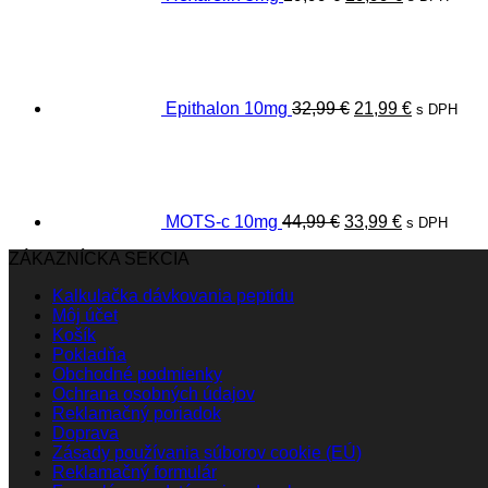
Pôvodná
Aktuálna
cena
cena
bola:
je:
32,99 €.
21,99 €.
Epithalon 10mg
32,99
€
21,99
€
s DPH
Pôvodná
Aktuálna
cena
cena
bola:
je:
44,99 €.
33,99 €.
MOTS-c 10mg
44,99
€
33,99
€
s DPH
ZÁKAZNÍCKA SEKCIA
Kalkulačka dávkovania peptidu
Môj účet
Košík
Pokladňa
Obchodné podmienky
Ochrana osobných údajov
Reklamačný poriadok
Doprava
Zásady používania súborov cookie (EÚ)
Reklamačný formulár