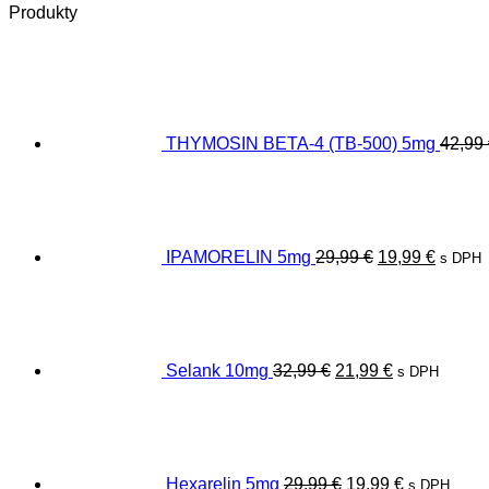
Produkty
THYMOSIN BETA-4 (TB-500) 5mg
42,99
Pôvodná
Aktuál
cena
cena
bola:
je:
29,99 €.
19,99 €
IPAMORELIN 5mg
29,99
€
19,99
€
s DPH
Pôvodná
Aktuálna
cena
cena
bola:
je:
32,99 €.
21,99 €.
Selank 10mg
32,99
€
21,99
€
s DPH
Pôvodná
Aktuálna
cena
cena
bola:
je:
29,99 €.
19,99 €.
Hexarelin 5mg
29,99
€
19,99
€
s DPH