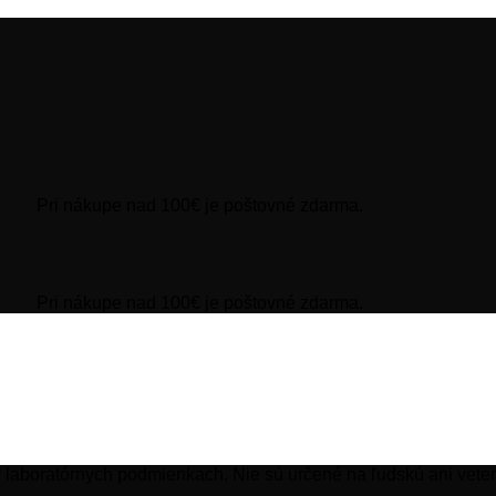
Pri nákupe nad 100€ je poštovné zdarma.
Pri nákupe nad 100€ je poštovné zdarma.
 laboratórnych podmienkach. Nie sú určené na ľudskú ani veter