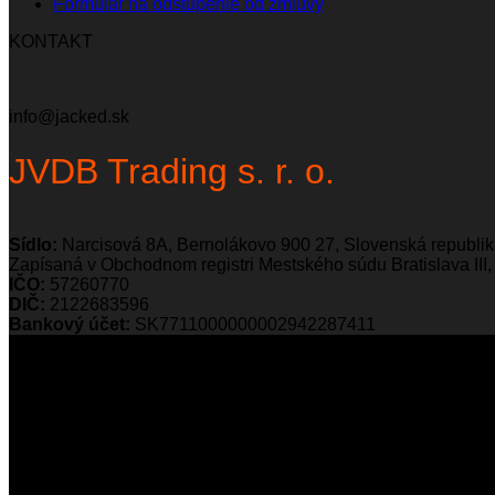
Formulár na odstúpenie od zmluvy
KONTAKT
info@jacked.sk
JVDB Trading s. r. o.
Sídlo:
Narcisová 8A, Bernolákovo 900 27, Slovenská republi
Zapísaná v Obchodnom registri Mestského súdu Bratislava III, 
IČO:
57260770
DIČ:
2122683596
Bankový účet:
SK7711000000002942287411