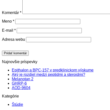
Komentár
*
Meno
*
E-mail
*
Adresa webu
Najnovšie príspevky
Epithalon a BPC-157 v predklinickom výskume
Aký je rozdiel medzi peptidmi a steroidmi?
Melanotan 2
GHRP-6
AOD-9604
Kategórie
Štúdie