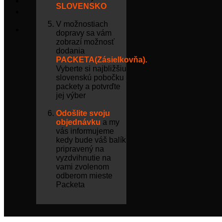
SLOVENSKO
V možnostiach
dopravy sa vám
zobrazí možnosť
dodania
PACKETA(Zásielkovňa).
Vyberte si najbližšiu
slovenskú pobočku
packety a potvrďte
jej výber
Odošlite svoju
objednávku
a my
vás informujeme
kedy bude váš balík
pripravený na
vyzdvihnutie na
vami zvolenom
odberom mieste
Packeta