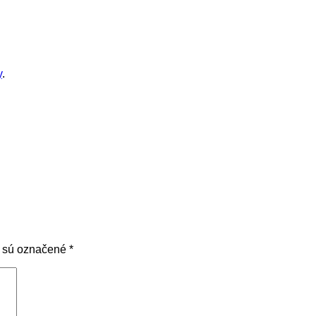
y
.
a sú označené
*