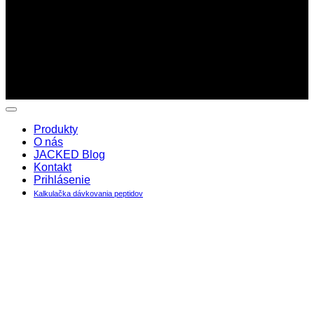
Copyright 2026 ©
Jacked -
Peptidy najvyššej kvality. Na trhu
od roku 2016
Produkty
O nás
JACKED Blog
Kontakt
Prihlásenie
Kalkulačka dávkovania peptidov