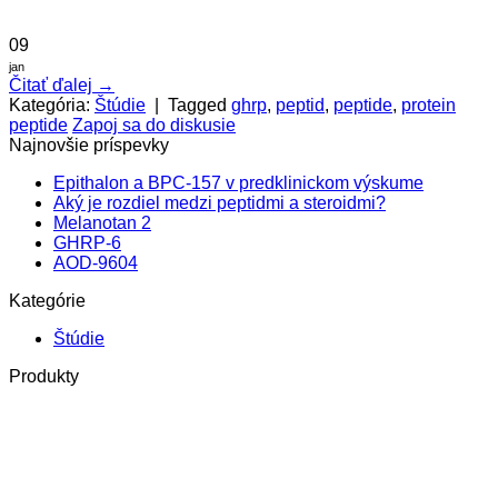
09
jan
Čitať ďalej
→
Kategória:
Štúdie
|
Tagged
ghrp
,
peptid
,
peptide
,
protein
peptide
Zapoj sa do diskusie
Najnovšie príspevky
Epithalon a BPC-157 v predklinickom výskume
Aký je rozdiel medzi peptidmi a steroidmi?
Melanotan 2
GHRP-6
AOD-9604
Kategórie
Štúdie
Produkty