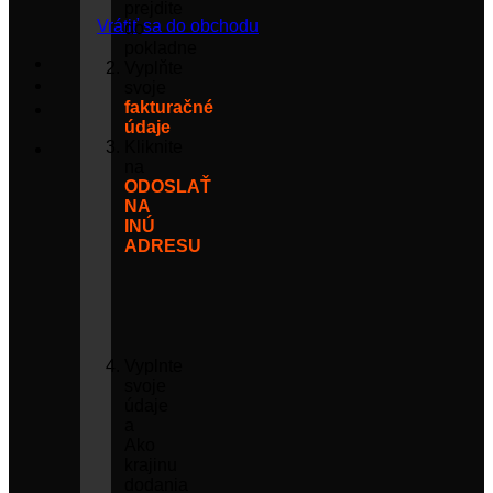
prejdite
Vrátiť sa do obchodu
do
pokladne
Vyplňte
svoje
fakturačné
údaje
Kliknite
na
ODOSLAŤ
NA
INÚ
ADRESU
Vyplnte
svoje
údaje
a
Ako
krajinu
dodania