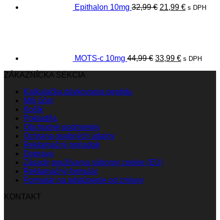
Epithalon 10mg
32,99
€
21,99
€
s DPH
Pôvodná
Aktuálna
cena
cena
bola:
je:
44,99 €.
33,99 €.
MOTS-c 10mg
44,99
€
33,99
€
s DPH
ZÁKAZNÍCKA SEKCIA
Kalkulačka dávkovania peptidu
Môj účet
Košík
Pokladňa
Obchodné podmienky
Ochrana osobných údajov
Reklamačný poriadok
Doprava
Zásady používania súborov cookie (EÚ)
Reklamačný formulár
Formulár na odstúpenie od zmluvy
KONTAKT