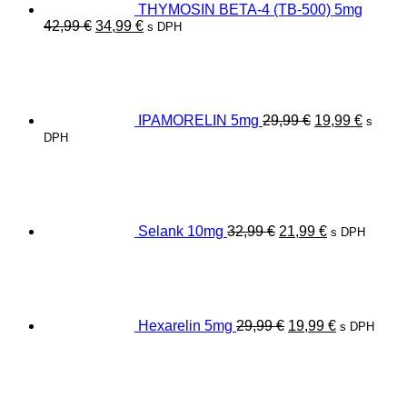
THYMOSIN BETA-4 (TB-500) 5mg
Pôvodná
Aktuálna
42,99
€
34,99
€
s DPH
cena
cena
Pôvodná
Aktuál
bola:
je:
cena
cena
42,99 €.
34,99 €.
bola:
je:
29,99 €.
19,99 €
IPAMORELIN 5mg
29,99
€
19,99
€
s
DPH
Pôvodná
Aktuálna
cena
cena
bola:
je:
32,99 €.
21,99 €.
Selank 10mg
32,99
€
21,99
€
s DPH
Pôvodná
Aktuálna
cena
cena
bola:
je:
29,99 €.
19,99 €.
Hexarelin 5mg
29,99
€
19,99
€
s DPH
Pôvodná
Aktuálna
cena
cena
bola:
je:
32,99 €.
21,99 €.